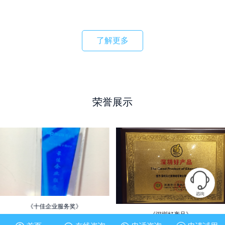
了解更多
荣誉展示

咨询
《十佳企业服务奖》
《深圳好产品》