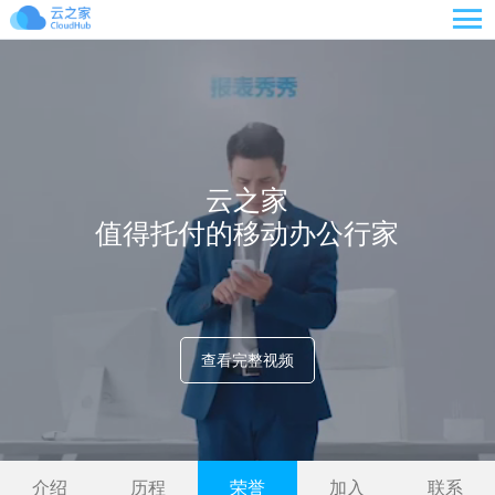

云之家
值得托付的移动办公行家
查看完整视频
介绍
历程
荣誉
加入
联系